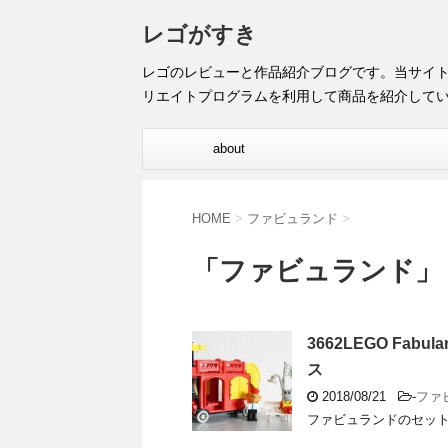
レゴがすき
レゴのレビューと作品紹介ブログです。当サイ
リエイトプログラムを利用して商品を紹介して
about
HOME
>
ファビュランド
>
「ファビュランド」
3662LEGO Fabu
ス
2018/08/21
-
ファ
ファビュランドのセット、「366