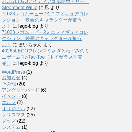
21317LEGOアイディア蒸気船ウィリー
Steamboat Willie
に
凪
より
71023レゴムービー2ミニフィギュアコレ
クション。映画のキャラクターが揃う
よ！
に
lego-blog
より
71023レゴムービー2ミニフィギュアコレ
クション。映画のキャラクターが揃う
よ！
に
まいちゃん
より
40265LEGOフレンズうさぎとねずみのミ
ニゲームTic-Tac-Toe（トイザラス非売
品）
に
lego-blog
より
WordPress
(1)
お知らせ
(4)
その他
(20)
アングリーバード
(6)
イベント
(8)
エルフ
(2)
オリジナル
(52)
クリスマス
(25)
グッズ
(22)
システム
(1)