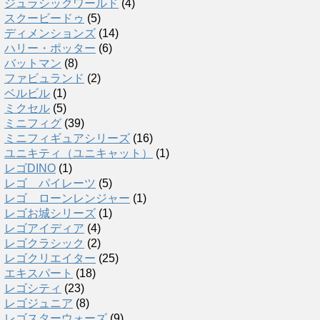
ジュラシックワールド
(4)
スクービードゥ
(5)
ディメンションズ
(14)
ハリー・ポッター
(6)
バットマン
(8)
ファビュランド
(2)
ベルビル
(1)
ミクセル
(5)
ミニフィグ
(39)
ミニフィギュアシリーズ
(16)
ユニキティ（ユニキャット）
(1)
レゴDINO
(1)
レゴ パイレーツ
(5)
レゴ ローンレンジャー
(1)
レゴお城シリーズ
(1)
レゴアイディア
(4)
レゴクラシック
(2)
レゴクリエイター
(25)
エキスパート
(18)
レゴシティ
(23)
レゴジュニア
(8)
レゴスターウォーズ
(9)