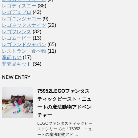
レゴディズニー
(38)
レゴデュプロ
(42)
レゴニンジャゴー
(9)
レゴネックスナイツ
(22)
レゴフレンズ
(32)
レゴムービー
(13)
レゴランドジャパン
(65)
レストラン・食べ物
(11)
季節もの
(17)
非売品キット
(34)
NEW ENTRY
75952LEGOファンタス
ティックビースト・ニュ
ートの魔法動物アドベン
チャー
LEGOファンタスティックビー
ストシリーズの「75952 ニュ
ートの魔法動物アド ...