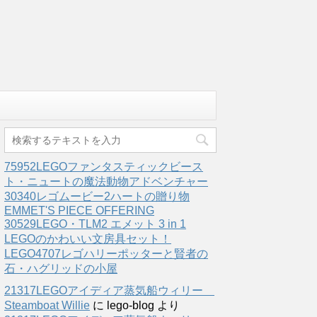
75952LEGOファンタスティックビース
ト・ニュートの魔法動物アドベンチャー
30340レゴムービー2ハートの贈り物
EMMET'S PIECE OFFERING
30529LEGO・TLM2 エメット 3 in 1
LEGOのかわいい文房具セット！
LEGO4707レゴハリーポッターと賢者の
石・ハグリッドの小屋
21317LEGOアイディア蒸気船ウィリー
Steamboat Willie
に
lego-blog
より