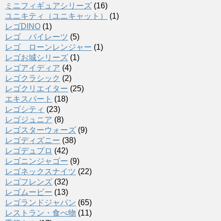
ミニフィギュアシリーズ
(16)
ユニキティ（ユニキャット）
(1)
レゴDINO
(1)
レゴ パイレーツ
(5)
レゴ ローンレンジャー
(1)
レゴお城シリーズ
(1)
レゴアイディア
(4)
レゴクラシック
(2)
レゴクリエイター
(25)
エキスパート
(18)
レゴシティ
(23)
レゴジュニア
(8)
レゴスターウォーズ
(9)
レゴディズニー
(38)
レゴデュプロ
(42)
レゴニンジャゴー
(9)
レゴネックスナイツ
(22)
レゴフレンズ
(32)
レゴムービー
(13)
レゴランドジャパン
(65)
レストラン・食べ物
(11)