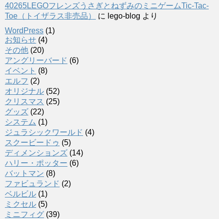
40265LEGOフレンズうさぎとねずみのミニゲームTic-Tac-
Toe（トイザラス非売品）
に
lego-blog
より
WordPress
(1)
お知らせ
(4)
その他
(20)
アングリーバード
(6)
イベント
(8)
エルフ
(2)
オリジナル
(52)
クリスマス
(25)
グッズ
(22)
システム
(1)
ジュラシックワールド
(4)
スクービードゥ
(5)
ディメンションズ
(14)
ハリー・ポッター
(6)
バットマン
(8)
ファビュランド
(2)
ベルビル
(1)
ミクセル
(5)
ミニフィグ
(39)