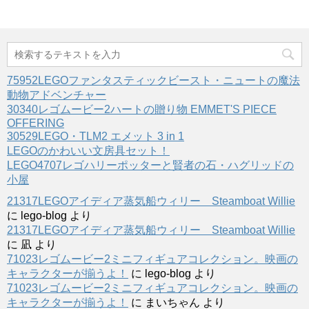
75952LEGOファンタスティックビースト・ニュートの魔法
動物アドベンチャー
30340レゴムービー2ハートの贈り物 EMMET'S PIECE
OFFERING
30529LEGO・TLM2 エメット 3 in 1
LEGOのかわいい文房具セット！
LEGO4707レゴハリーポッターと賢者の石・ハグリッドの
小屋
21317LEGOアイディア蒸気船ウィリー Steamboat Willie
に
lego-blog
より
21317LEGOアイディア蒸気船ウィリー Steamboat Willie
に
凪
より
71023レゴムービー2ミニフィギュアコレクション。映画の
キャラクターが揃うよ！
に
lego-blog
より
71023レゴムービー2ミニフィギュアコレクション。映画の
キャラクターが揃うよ！
に
まいちゃん
より