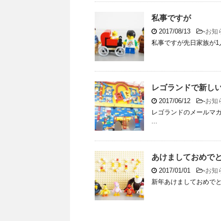
私事ですが
2017/08/13
-
お知
私事ですが先日家族が1人
レゴランドで新しい
2017/06/12
-
お知
レゴランドのメールマ
...
あけましておめで
2017/01/01
-
お知
新年あけましておめでとう