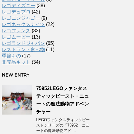
レゴディズニー
(38)
レゴデュプロ
(42)
レゴニンジャゴー
(9)
レゴネックスナイツ
(22)
レゴフレンズ
(32)
レゴムービー
(13)
レゴランドジャパン
(65)
レストラン・食べ物
(11)
季節もの
(17)
非売品キット
(34)
NEW ENTRY
75952LEGOファンタス
ティックビースト・ニュ
ートの魔法動物アドベン
チャー
LEGOファンタスティックビー
ストシリーズの「75952 ニュ
ートの魔法動物アド ...