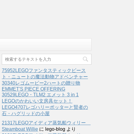
75952LEGOファンタスティックビース
ト・ニュートの魔法動物アドベンチャー
30340レゴムービー2ハートの贈り物
EMMET'S PIECE OFFERING
30529LEGO・TLM2 エメット 3 in 1
LEGOのかわいい文房具セット！
LEGO4707レゴハリーポッターと賢者の
石・ハグリッドの小屋
21317LEGOアイディア蒸気船ウィリー
Steamboat Willie
に
lego-blog
より