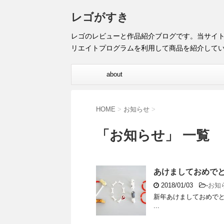
レゴがすき
レゴのレビューと作品紹介ブログです。当サイ
リエイトプログラムを利用して商品を紹介して
about
HOME
>
お知らせ
>
「お知らせ」 一覧
あけましておめで
2018/01/03
-
お知
新年あけましておめでと
...