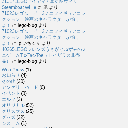
21317LEGOアイディア蒸気船ウィリー
Steamboat Willie
に
凪
より
71023レゴムービー2ミニフィギュアコレ
クション。映画のキャラクターが揃う
よ！
に
lego-blog
より
71023レゴムービー2ミニフィギュアコレ
クション。映画のキャラクターが揃う
よ！
に
まいちゃん
より
40265LEGOフレンズうさぎとねずみのミ
ニゲームTic-Tac-Toe（トイザラス非売
品）
に
lego-blog
より
WordPress
(1)
お知らせ
(4)
その他
(20)
アングリーバード
(6)
イベント
(8)
エルフ
(2)
オリジナル
(52)
クリスマス
(25)
グッズ
(22)
システム
(1)