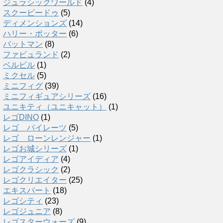
ジュラシックワールド
(4)
スクービードゥ
(5)
ディメンションズ
(14)
ハリー・ポッター
(6)
バットマン
(8)
ファビュランド
(2)
ベルビル
(1)
ミクセル
(5)
ミニフィグ
(39)
ミニフィギュアシリーズ
(16)
ユニキティ（ユニキャット）
(1)
レゴDINO
(1)
レゴ パイレーツ
(5)
レゴ ローンレンジャー
(1)
レゴお城シリーズ
(1)
レゴアイディア
(4)
レゴクラシック
(2)
レゴクリエイター
(25)
エキスパート
(18)
レゴシティ
(23)
レゴジュニア
(8)
レゴスターウォーズ
(9)