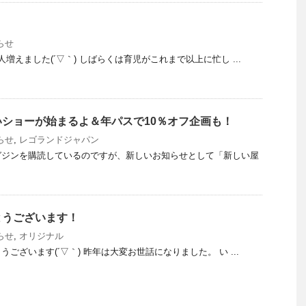
らせ
増えました(´▽｀) しばらくは育児がこれまで以上に忙し ...
ショーが始まるよ＆年パスで10％オフ企画も！
らせ
,
レゴランドジャパン
ガジンを購読しているのですが、新しいお知らせとして「新しい屋
とうございます！
らせ
,
オリジナル
ございます(´▽｀) 昨年は大変お世話になりました。 い ...