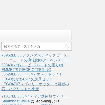
75952LEGOファンタスティックビース
ト・ニュートの魔法動物アドベンチャー
30340レゴムービー2ハートの贈り物
EMMET'S PIECE OFFERING
30529LEGO・TLM2 エメット 3 in 1
LEGOのかわいい文房具セット！
LEGO4707レゴハリーポッターと賢者の
石・ハグリッドの小屋
21317LEGOアイディア蒸気船ウィリー
Steamboat Willie
に
lego-blog
より