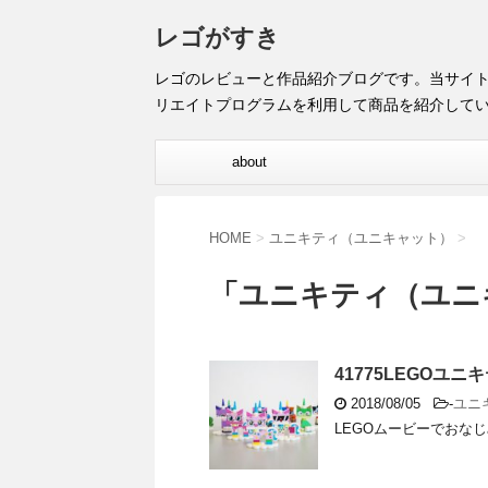
レゴがすき
レゴのレビューと作品紹介ブログです。当サイ
リエイトプログラムを利用して商品を紹介して
about
HOME
>
ユニキティ（ユニキャット）
>
「ユニキティ（ユニ
41775LEGOユ
2018/08/05
-
ユニ
LEGOムービーでおなじ