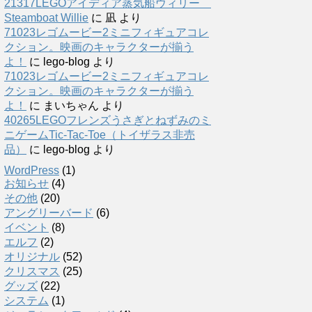
21317LEGOアイディア蒸気船ウィリー
Steamboat Willie
に
凪
より
71023レゴムービー2ミニフィギュアコレ
クション。映画のキャラクターが揃う
よ！
に
lego-blog
より
71023レゴムービー2ミニフィギュアコレ
クション。映画のキャラクターが揃う
よ！
に
まいちゃん
より
40265LEGOフレンズうさぎとねずみのミ
ニゲームTic-Tac-Toe（トイザラス非売
品）
に
lego-blog
より
WordPress
(1)
お知らせ
(4)
その他
(20)
アングリーバード
(6)
イベント
(8)
エルフ
(2)
オリジナル
(52)
クリスマス
(25)
グッズ
(22)
システム
(1)