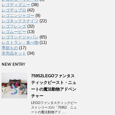
レゴディズニー
(38)
レゴデュプロ
(42)
レゴニンジャゴー
(9)
レゴネックスナイツ
(22)
レゴフレンズ
(32)
レゴムービー
(13)
レゴランドジャパン
(65)
レストラン・食べ物
(11)
季節もの
(17)
非売品キット
(34)
NEW ENTRY
75952LEGOファンタス
ティックビースト・ニュ
ートの魔法動物アドベン
チャー
LEGOファンタスティックビー
ストシリーズの「75952 ニュ
ートの魔法動物アド ...