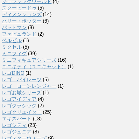
ジュラシックワールド
(4)
スクービードゥ
(5)
ディメンションズ
(14)
ハリー・ポッター
(6)
バットマン
(8)
ファビュランド
(2)
ベルビル
(1)
ミクセル
(5)
ミニフィグ
(39)
ミニフィギュアシリーズ
(16)
ユニキティ（ユニキャット）
(1)
レゴDINO
(1)
レゴ パイレーツ
(5)
レゴ ローンレンジャー
(1)
レゴお城シリーズ
(1)
レゴアイディア
(4)
レゴクラシック
(2)
レゴクリエイター
(25)
エキスパート
(18)
レゴシティ
(23)
レゴジュニア
(8)
レゴスターウォーズ
(9)