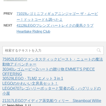
PREV
71019レゴミニフィギュアニンジャゴー ザ・ムービ
ー！ドットコードも調べたよ
NEXT
41126LEGOフレンズ ハートレイクの乗馬クラブ
Heartlake Riding Club
75952LEGOファンタスティックビースト・ニュートの魔法
動物アドベンチャー
30340レゴムービー2ハートの贈り物 EMMET'S PIECE
OFFERING
30529LEGO・TLM2 エメット 3 in 1
LEGOのかわいい文房具セット！
LEGO4707レゴハリーポッターと賢者の石・ハグリッドの
小屋
21317LEGOアイディア蒸気船ウィリー Steamboat Willie
に
lego-blog
より