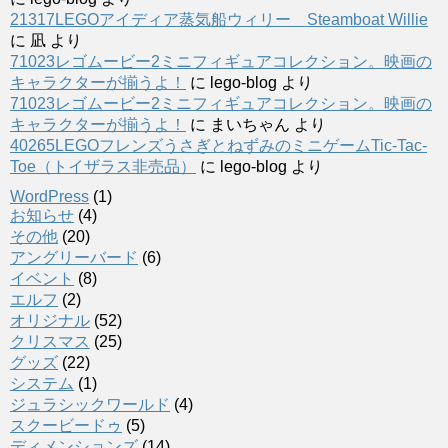
21317LEGOアイディア蒸気船ウィリー Steamboat Willie
に
凪
より
71023レゴムービー2ミニフィギュアコレクション。映画の
キャラクターが揃うよ！
に
lego-blog
より
71023レゴムービー2ミニフィギュアコレクション。映画の
キャラクターが揃うよ！
に
まいちゃん
より
40265LEGOフレンズうさぎとねずみのミニゲームTic-Tac-
Toe（トイザラス非売品）
に
lego-blog
より
WordPress
(1)
お知らせ
(4)
その他
(20)
アングリーバード
(6)
イベント
(8)
エルフ
(2)
オリジナル
(52)
クリスマス
(25)
グッズ
(22)
システム
(1)
ジュラシックワールド
(4)
スクービードゥ
(5)
ディメンションズ
(14)