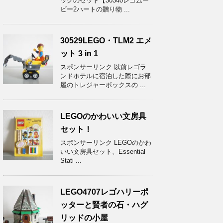
ッグのセット【30340レゴムー
ビー2ハートの贈り物 ...
30529LEGO・TLM2 エメ
ット 3 in 1
スポンサーリンク 以前レゴラ
ンドホテルに宿泊した際にお部
屋のトレジャーボックスの ...
LEGOのかわいい文房具
セット！
スポンサーリンク LEGOのかわ
いい文房具セット、Essential
Stati ...
LEGO4707レゴハリーポ
ッターと賢者の石・ハグ
リッドの小屋