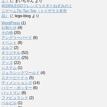
よ！
に
まいちゃん
より
40265LEGOフレンズうさぎとねずみのミ
ニゲームTic-Tac-Toe（トイザラス非売
品）
に
lego-blog
より
WordPress
(1)
お知らせ
(4)
その他
(20)
アングリーバード
(6)
イベント
(8)
エルフ
(2)
オリジナル
(52)
クリスマス
(25)
グッズ
(22)
システム
(1)
ジュラシックワールド
(4)
スクービードゥ
(5)
ディメンションズ
(14)
ハリー・ポッター
(6)
バットマン
(8)
ファビュランド
(2)
ベルビル
(1)