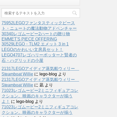
75952LEGOファンタスティックビース
ト・ニュートの魔法動物アドベンチャー
30340レゴムービー2ハートの贈り物
EMMET'S PIECE OFFERING
30529LEGO・TLM2 エメット 3 in 1
LEGOのかわいい文房具セット！
LEGO4707レゴハリーポッターと賢者の
石・ハグリッドの小屋
21317LEGOアイディア蒸気船ウィリー
Steamboat Willie
に
lego-blog
より
21317LEGOアイディア蒸気船ウィリー
Steamboat Willie
に
凪
より
71023レゴムービー2ミニフィギュアコレ
クション。映画のキャラクターが揃う
よ！
に
lego-blog
より
71023レゴムービー2ミニフィギュアコレ
クション。映画のキャラクターが揃う