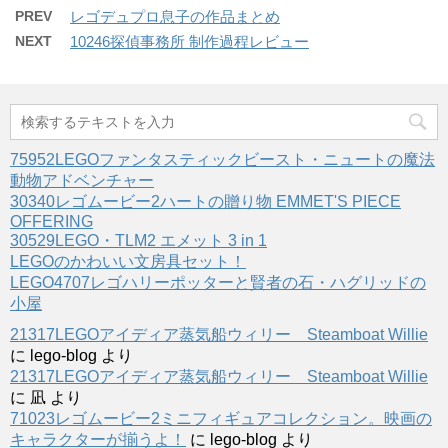
PREV
レゴデュプロ息子の作品まとめ
NEXT
10246探偵事務所 制作過程レビュー
75952LEGOファンタスティックビースト・ニュートの魔法
動物アドベンチャー
30340レゴムービー2ハートの贈り物 EMMET'S PIECE
OFFERING
30529LEGO・TLM2 エメット 3 in 1
LEGOのかわいい文房具セット！
LEGO4707レゴハリーポッターと賢者の石・ハグリッドの
小屋
21317LEGOアイディア蒸気船ウィリー Steamboat Willie
に
lego-blog
より
21317LEGOアイディア蒸気船ウィリー Steamboat Willie
に
凪
より
71023レゴムービー2ミニフィギュアコレクション。映画の
キャラクターが揃うよ！
に
lego-blog
より