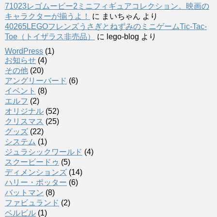
71023レゴムービー2ミニフィギュアコレクション。映画の
キャラクターが揃うよ！
に
まいちゃん
より
40265LEGOフレンズうさぎとねずみのミニゲームTic-Tac-
Toe（トイザラス非売品）
に
lego-blog
より
WordPress
(1)
お知らせ
(4)
その他
(20)
アングリーバード
(6)
イベント
(8)
エルフ
(2)
オリジナル
(52)
クリスマス
(25)
グッズ
(22)
システム
(1)
ジュラシックワールド
(4)
スクービードゥ
(5)
ディメンションズ
(14)
ハリー・ポッター
(6)
バットマン
(8)
ファビュランド
(2)
ベルビル
(1)