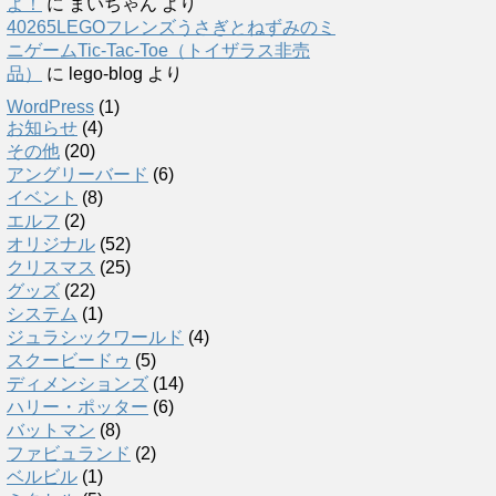
よ！
に
まいちゃん
より
40265LEGOフレンズうさぎとねずみのミ
ニゲームTic-Tac-Toe（トイザラス非売
品）
に
lego-blog
より
WordPress
(1)
お知らせ
(4)
その他
(20)
アングリーバード
(6)
イベント
(8)
エルフ
(2)
オリジナル
(52)
クリスマス
(25)
グッズ
(22)
システム
(1)
ジュラシックワールド
(4)
スクービードゥ
(5)
ディメンションズ
(14)
ハリー・ポッター
(6)
バットマン
(8)
ファビュランド
(2)
ベルビル
(1)