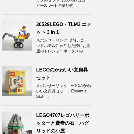
ッグのセット【30340レゴムー
ビー2ハートの贈り物 ...
30529LEGO・TLM2 エメ
ット 3 in 1
スポンサーリンク 以前レゴラ
ンドホテルに宿泊した際にお部
屋のトレジャーボックスの ...
LEGOのかわいい文房具
セット！
スポンサーリンク LEGOのかわ
いい文房具セット、Essential
Stati ...
LEGO4707レゴハリーポ
ッターと賢者の石・ハグ
リッドの小屋