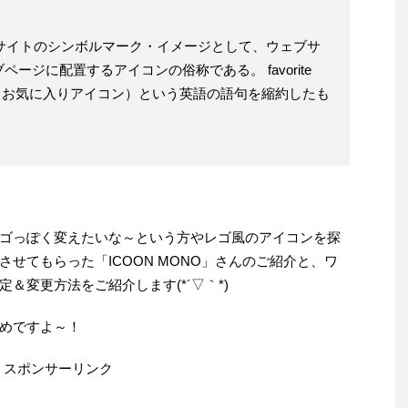
ェブサイトのシンボルマーク・イメージとして、ウェブサ
ージに配置するアイコンの俗称である。 favorite
ン：お気に入りアイコン）という英語の語句を縮約したも
ゴっぽく変えたいな～という方やレゴ風のアイコンを探
せてもらった「ICOON MONO」さんのご紹介と、ワ
＆変更方法をご紹介します(*´▽｀*)
めですよ～！
スポンサーリンク