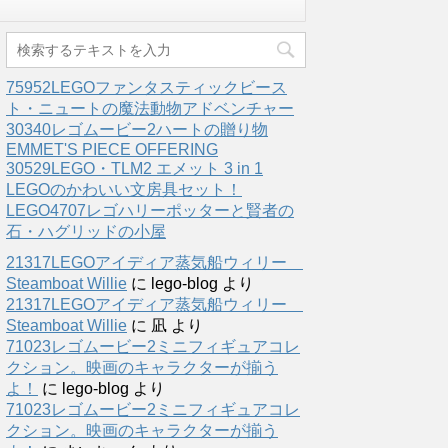
75952LEGOファンタスティックビース
ト・ニュートの魔法動物アドベンチャー
30340レゴムービー2ハートの贈り物
EMMET'S PIECE OFFERING
30529LEGO・TLM2 エメット 3 in 1
LEGOのかわいい文房具セット！
LEGO4707レゴハリーポッターと賢者の
石・ハグリッドの小屋
21317LEGOアイディア蒸気船ウィリー
Steamboat Willie
に
lego-blog
より
21317LEGOアイディア蒸気船ウィリー
Steamboat Willie
に
凪
より
71023レゴムービー2ミニフィギュアコレ
クション。映画のキャラクターが揃う
よ！
に
lego-blog
より
71023レゴムービー2ミニフィギュアコレ
クション。映画のキャラクターが揃う