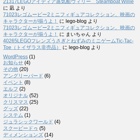
21317LEGOアイディア蒸気船ウィリー Steamboat Willie
に
凪
より
71023レゴムービー2ミニフィギュアコレクション。映画の
キャラクターが揃うよ！
に
lego-blog
より
71023レゴムービー2ミニフィギュアコレクション。映画の
キャラクターが揃うよ！
に
まいちゃん
より
40265LEGOフレンズうさぎとねずみのミニゲームTic-Tac-
Toe（トイザラス非売品）
に
lego-blog
より
WordPress
(1)
お知らせ
(4)
その他
(20)
アングリーバード
(6)
イベント
(8)
エルフ
(2)
オリジナル
(52)
クリスマス
(25)
グッズ
(22)
システム
(1)
ジュラシックワールド
(4)
スクービードゥ
(5)
ディメンションズ
(14)