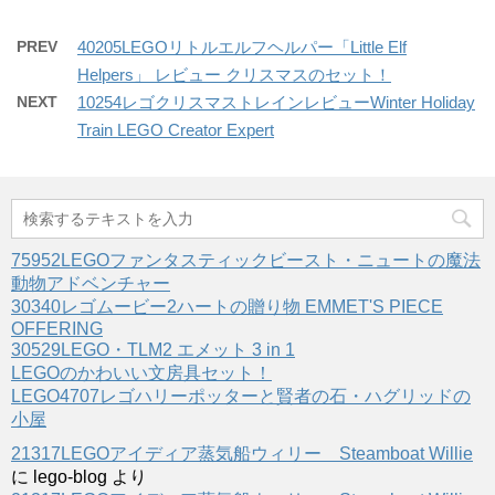
PREV
40205LEGOリトルエルフヘルパー「Little Elf
Helpers」 レビュー クリスマスのセット！
NEXT
10254レゴクリスマストレインレビューWinter Holiday
Train LEGO Creator Expert
75952LEGOファンタスティックビースト・ニュートの魔法
動物アドベンチャー
30340レゴムービー2ハートの贈り物 EMMET'S PIECE
OFFERING
30529LEGO・TLM2 エメット 3 in 1
LEGOのかわいい文房具セット！
LEGO4707レゴハリーポッターと賢者の石・ハグリッドの
小屋
21317LEGOアイディア蒸気船ウィリー Steamboat Willie
に
lego-blog
より