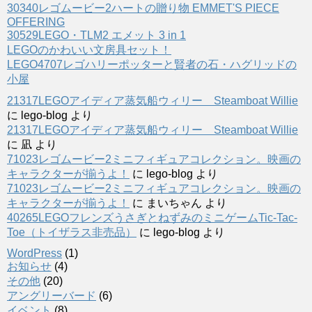
30340レゴムービー2ハートの贈り物 EMMET'S PIECE
OFFERING
30529LEGO・TLM2 エメット 3 in 1
LEGOのかわいい文房具セット！
LEGO4707レゴハリーポッターと賢者の石・ハグリッドの
小屋
21317LEGOアイディア蒸気船ウィリー Steamboat Willie
に
lego-blog
より
21317LEGOアイディア蒸気船ウィリー Steamboat Willie
に
凪
より
71023レゴムービー2ミニフィギュアコレクション。映画の
キャラクターが揃うよ！
に
lego-blog
より
71023レゴムービー2ミニフィギュアコレクション。映画の
キャラクターが揃うよ！
に
まいちゃん
より
40265LEGOフレンズうさぎとねずみのミニゲームTic-Tac-
Toe（トイザラス非売品）
に
lego-blog
より
WordPress
(1)
お知らせ
(4)
その他
(20)
アングリーバード
(6)
イベント
(8)