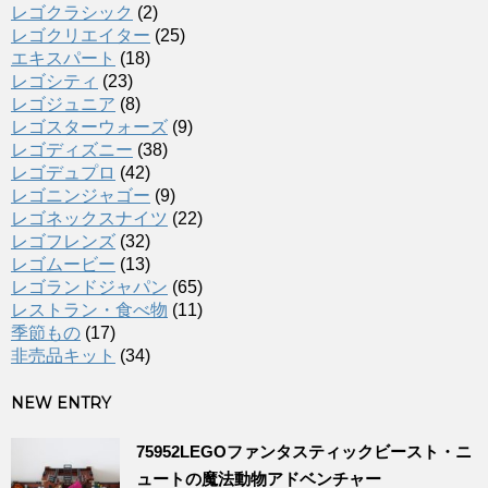
レゴクラシック
(2)
レゴクリエイター
(25)
エキスパート
(18)
レゴシティ
(23)
レゴジュニア
(8)
レゴスターウォーズ
(9)
レゴディズニー
(38)
レゴデュプロ
(42)
レゴニンジャゴー
(9)
レゴネックスナイツ
(22)
レゴフレンズ
(32)
レゴムービー
(13)
レゴランドジャパン
(65)
レストラン・食べ物
(11)
季節もの
(17)
非売品キット
(34)
NEW ENTRY
75952LEGOファンタスティックビースト・ニ
ュートの魔法動物アドベンチャー