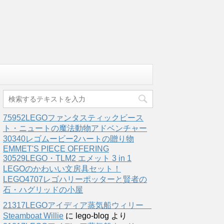
75952LEGOファンタスティックビース
ト・ニュートの魔法動物アドベンチャー
30340レゴムービー2ハートの贈り物
EMMET'S PIECE OFFERING
30529LEGO・TLM2 エメット 3 in 1
LEGOのかわいい文房具セット！
LEGO4707レゴハリーポッターと賢者の
石・ハグリッドの小屋
21317LEGOアイディア蒸気船ウィリー
Steamboat Willie
に
lego-blog
より