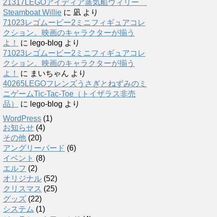
21317LEGOアイディア蒸気船ウィリー
Steamboat Willie
に
凪
より
71023レゴムービー2ミニフィギュアコレ
クション。映画のキャラクターが揃う
よ！
に
lego-blog
より
71023レゴムービー2ミニフィギュアコレ
クション。映画のキャラクターが揃う
よ！
に
まいちゃん
より
40265LEGOフレンズうさぎとねずみのミ
ニゲームTic-Tac-Toe（トイザラス非売
品）
に
lego-blog
より
WordPress
(1)
お知らせ
(4)
その他
(20)
アングリーバード
(6)
イベント
(8)
エルフ
(2)
オリジナル
(52)
クリスマス
(25)
グッズ
(22)
システム
(1)