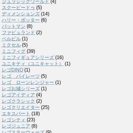
ジュラシックワールド
(4)
スクービードゥ
(5)
ディメンションズ
(14)
ハリー・ポッター
(6)
バットマン
(8)
ファビュランド
(2)
ベルビル
(1)
ミクセル
(5)
ミニフィグ
(39)
ミニフィギュアシリーズ
(16)
ユニキティ（ユニキャット）
(1)
レゴDINO
(1)
レゴ パイレーツ
(5)
レゴ ローンレンジャー
(1)
レゴお城シリーズ
(1)
レゴアイディア
(4)
レゴクラシック
(2)
レゴクリエイター
(25)
エキスパート
(18)
レゴシティ
(23)
レゴジュニア
(8)
レゴスターウォーズ
(9)