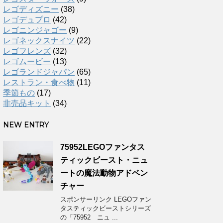
レゴディズニー
(38)
レゴデュプロ
(42)
レゴニンジャゴー
(9)
レゴネックスナイツ
(22)
レゴフレンズ
(32)
レゴムービー
(13)
レゴランドジャパン
(65)
レストラン・食べ物
(11)
季節もの
(17)
非売品キット
(34)
NEW ENTRY
75952LEGOファンタス
ティックビースト・ニュ
ートの魔法動物アドベン
チャー
スポンサーリンク LEGOファン
タスティックビーストシリーズ
の「75952 ニュ ...