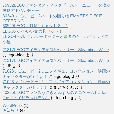
75952LEGOファンタスティックビースト・ニュートの魔法
動物アドベンチャー
30340レゴムービー2ハートの贈り物 EMMET'S PIECE
OFFERING
30529LEGO・TLM2 エメット 3 in 1
LEGOのかわいい文房具セット！
LEGO4707レゴハリーポッターと賢者の石・ハグリッドの
小屋
21317LEGOアイディア蒸気船ウィリー Steamboat Willie
に
lego-blog
より
21317LEGOアイディア蒸気船ウィリー Steamboat Willie
に
凪
より
71023レゴムービー2ミニフィギュアコレクション。映画の
キャラクターが揃うよ！
に
lego-blog
より
71023レゴムービー2ミニフィギュアコレクション。映画の
キャラクターが揃うよ！
に
まいちゃん
より
40265LEGOフレンズうさぎとねずみのミニゲームTic-Tac-
Toe（トイザラス非売品）
に
lego-blog
より
WordPress
(1)
お知らせ
(4)