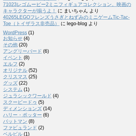
71023レゴムービー2ミニフィギュアコレクション。映画の
キャラクターが揃うよ！
に
まいちゃん
より
40265LEGOフレンズうさぎとねずみのミニゲームTic-Tac-
Toe（トイザラス非売品）
に
lego-blog
より
WordPress
(1)
お知らせ
(4)
その他
(20)
アングリーバード
(6)
イベント
(8)
エルフ
(2)
オリジナル
(52)
クリスマス
(25)
グッズ
(22)
システム
(1)
ジュラシックワールド
(4)
スクービードゥ
(5)
ディメンションズ
(14)
ハリー・ポッター
(6)
バットマン
(8)
ファビュランド
(2)
ベルビル
(1)