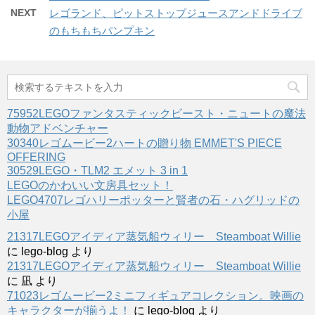
NEXT
レゴランド、ピットストップジュースアンドドライブ
のもちもちパンプキン
75952LEGOファンタスティックビースト・ニュートの魔法
動物アドベンチャー
30340レゴムービー2ハートの贈り物 EMMET'S PIECE
OFFERING
30529LEGO・TLM2 エメット 3 in 1
LEGOのかわいい文房具セット！
LEGO4707レゴハリーポッターと賢者の石・ハグリッドの
小屋
21317LEGOアイディア蒸気船ウィリー Steamboat Willie
に
lego-blog
より
21317LEGOアイディア蒸気船ウィリー Steamboat Willie
に
凪
より
71023レゴムービー2ミニフィギュアコレクション。映画の
キャラクターが揃うよ！
に
lego-blog
より