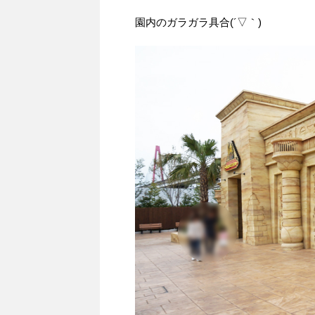
園内のガラガラ具合(´▽｀)