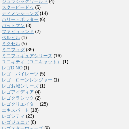
ジュラシックワールド
(4)
スクービードゥ
(5)
ディメンションズ
(14)
ハリー・ポッター
(6)
バットマン
(8)
ファビュランド
(2)
ベルビル
(1)
ミクセル
(5)
ミニフィグ
(39)
ミニフィギュアシリーズ
(16)
ユニキティ（ユニキャット）
(1)
レゴDINO
(1)
レゴ パイレーツ
(5)
レゴ ローンレンジャー
(1)
レゴお城シリーズ
(1)
レゴアイディア
(4)
レゴクラシック
(2)
レゴクリエイター
(25)
エキスパート
(18)
レゴシティ
(23)
レゴジュニア
(8)
レゴスターウォーズ
(9)