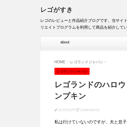
レゴがすき
レゴのレビューと作品紹介ブログです。当サイ
リエイトプログラムを利用して商品を紹介して
about
HOME
>
レゴランドジャパン
>
レゴランドジャパン
レゴランドのハロウィン！
ンプキン
2017/09/17
2018/08/05
私は行けていないのですが、夫と息子