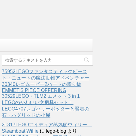
75952LEGOファンタスティックビース
ト・ニュートの魔法動物アドベンチャー
30340レゴムービー2ハートの贈り物
EMMET'S PIECE OFFERING
30529LEGO・TLM2 エメット 3 in 1
LEGOのかわいい文房具セット！
LEGO4707レゴハリーポッターと賢者の
石・ハグリッドの小屋
21317LEGOアイディア蒸気船ウィリー
Steamboat Willie
に
lego-blog
より