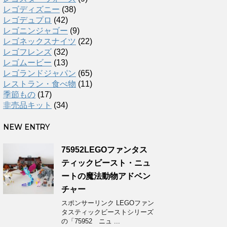
レゴディズニー
(38)
レゴデュプロ
(42)
レゴニンジャゴー
(9)
レゴネックスナイツ
(22)
レゴフレンズ
(32)
レゴムービー
(13)
レゴランドジャパン
(65)
レストラン・食べ物
(11)
季節もの
(17)
非売品キット
(34)
NEW ENTRY
75952LEGOファンタス
ティックビースト・ニュ
ートの魔法動物アドベン
チャー
スポンサーリンク LEGOファン
タスティックビーストシリーズ
の「75952 ニュ ...