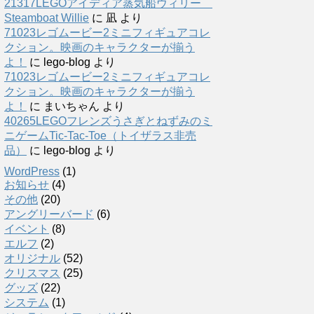
21317LEGOアイディア蒸気船ウィリー
Steamboat Willie
に
凪
より
71023レゴムービー2ミニフィギュアコレ
クション。映画のキャラクターが揃う
よ！
に
lego-blog
より
71023レゴムービー2ミニフィギュアコレ
クション。映画のキャラクターが揃う
よ！
に
まいちゃん
より
40265LEGOフレンズうさぎとねずみのミ
ニゲームTic-Tac-Toe（トイザラス非売
品）
に
lego-blog
より
WordPress
(1)
お知らせ
(4)
その他
(20)
アングリーバード
(6)
イベント
(8)
エルフ
(2)
オリジナル
(52)
クリスマス
(25)
グッズ
(22)
システム
(1)