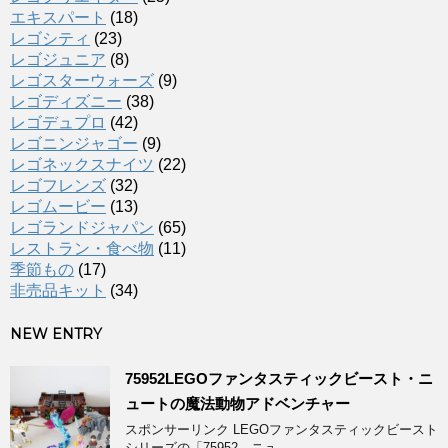
エキスパート
(18)
レゴシティ
(23)
レゴジュニア
(8)
レゴスターウォーズ
(9)
レゴディズニー
(38)
レゴデュプロ
(42)
レゴニンジャゴー
(9)
レゴネックスナイツ
(22)
レゴフレンズ
(32)
レゴムービー
(13)
レゴランドジャパン
(65)
レストラン・食べ物
(11)
季節もの
(17)
非売品キット
(34)
NEW ENTRY
75952LEGOファンタスティックビースト・ニ
ュートの魔法動物アドベンチャー
スポンサーリンク LEGOファンタスティックビースト
シリーズの「75952 ニュ ...