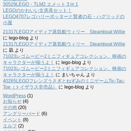
30529LEGO・TLM2 エメット 3 in 1
LEGOのかわいい文房具セット！
LEGO4707レゴハリーポッターと賢者の石・ハグリッドの
小屋
21317LEGOアイディア蒸気船ウィリー Steamboat Willie
に
lego-blog
より
21317LEGOアイディア蒸気船ウィリー Steamboat Willie
に
凪
より
71023レゴムービー2ミニフィギュアコレクション。映画の
キャラクターが揃うよ！
に
lego-blog
より
71023レゴムービー2ミニフィギュアコレクション。映画の
キャラクターが揃うよ！
に
まいちゃん
より
40265LEGOフレンズうさぎとねずみのミニゲームTic-Tac-
Toe（トイザラス非売品）
に
lego-blog
より
WordPress
(1)
お知らせ
(4)
その他
(20)
アングリーバード
(6)
イベント
(8)
エルフ
(2)