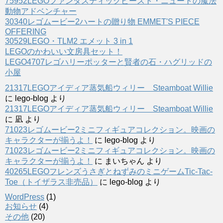
75952LEGOファンタスティックビースト・ニュートの魔法
動物アドベンチャー
30340レゴムービー2ハートの贈り物 EMMET'S PIECE
OFFERING
30529LEGO・TLM2 エメット 3 in 1
LEGOのかわいい文房具セット！
LEGO4707レゴハリーポッターと賢者の石・ハグリッドの
小屋
21317LEGOアイディア蒸気船ウィリー Steamboat Willie
に
lego-blog
より
21317LEGOアイディア蒸気船ウィリー Steamboat Willie
に
凪
より
71023レゴムービー2ミニフィギュアコレクション。映画の
キャラクターが揃うよ！
に
lego-blog
より
71023レゴムービー2ミニフィギュアコレクション。映画の
キャラクターが揃うよ！
に
まいちゃん
より
40265LEGOフレンズうさぎとねずみのミニゲームTic-Tac-
Toe（トイザラス非売品）
に
lego-blog
より
WordPress
(1)
お知らせ
(4)
その他
(20)