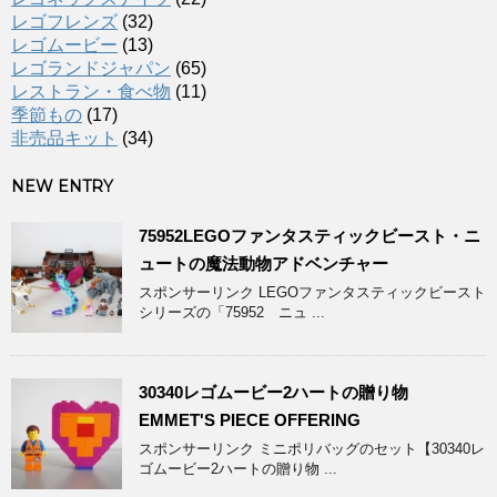
レゴフレンズ
(32)
レゴムービー
(13)
レゴランドジャパン
(65)
レストラン・食べ物
(11)
季節もの
(17)
非売品キット
(34)
NEW ENTRY
75952LEGOファンタスティックビースト・ニ
ュートの魔法動物アドベンチャー
スポンサーリンク LEGOファンタスティックビースト
シリーズの「75952 ニュ ...
30340レゴムービー2ハートの贈り物
EMMET'S PIECE OFFERING
スポンサーリンク ミニポリバッグのセット【30340レ
ゴムービー2ハートの贈り物 ...