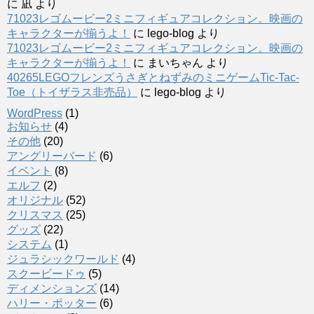
に
凪
より
71023レゴムービー2ミニフィギュアコレクション。映画の
キャラクターが揃うよ！
に
lego-blog
より
71023レゴムービー2ミニフィギュアコレクション。映画の
キャラクターが揃うよ！
に
まいちゃん
より
40265LEGOフレンズうさぎとねずみのミニゲームTic-Tac-
Toe（トイザラス非売品）
に
lego-blog
より
WordPress
(1)
お知らせ
(4)
その他
(20)
アングリーバード
(6)
イベント
(8)
エルフ
(2)
オリジナル
(52)
クリスマス
(25)
グッズ
(22)
システム
(1)
ジュラシックワールド
(4)
スクービードゥ
(5)
ディメンションズ
(14)
ハリー・ポッター
(6)