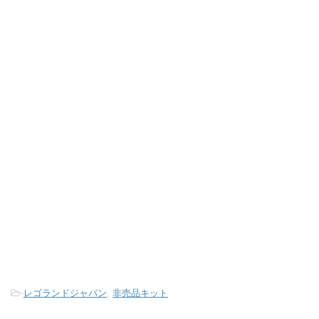
-
レゴランドジャパン
,
非売品キット