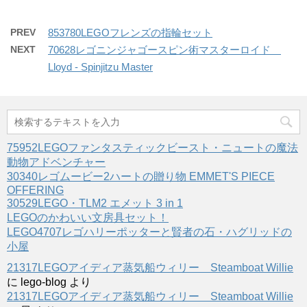
PREV
853780LEGOフレンズの指輪セット
NEXT
70628レゴニンジャゴースピン術マスターロイド
Lloyd - Spinjitzu Master
75952LEGOファンタスティックビースト・ニュートの魔法
動物アドベンチャー
30340レゴムービー2ハートの贈り物 EMMET'S PIECE
OFFERING
30529LEGO・TLM2 エメット 3 in 1
LEGOのかわいい文房具セット！
LEGO4707レゴハリーポッターと賢者の石・ハグリッドの
小屋
21317LEGOアイディア蒸気船ウィリー Steamboat Willie
に
lego-blog
より
21317LEGOアイディア蒸気船ウィリー Steamboat Willie