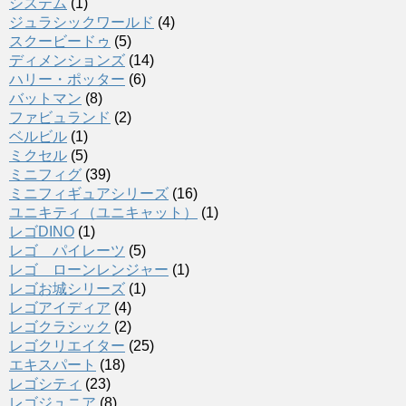
システム
(1)
ジュラシックワールド
(4)
スクービードゥ
(5)
ディメンションズ
(14)
ハリー・ポッター
(6)
バットマン
(8)
ファビュランド
(2)
ベルビル
(1)
ミクセル
(5)
ミニフィグ
(39)
ミニフィギュアシリーズ
(16)
ユニキティ（ユニキャット）
(1)
レゴDINO
(1)
レゴ パイレーツ
(5)
レゴ ローンレンジャー
(1)
レゴお城シリーズ
(1)
レゴアイディア
(4)
レゴクラシック
(2)
レゴクリエイター
(25)
エキスパート
(18)
レゴシティ
(23)
レゴジュニア
(8)