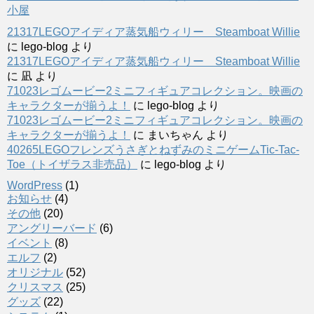
小屋
21317LEGOアイディア蒸気船ウィリー Steamboat Willie
に
lego-blog
より
21317LEGOアイディア蒸気船ウィリー Steamboat Willie
に
凪
より
71023レゴムービー2ミニフィギュアコレクション。映画の
キャラクターが揃うよ！
に
lego-blog
より
71023レゴムービー2ミニフィギュアコレクション。映画の
キャラクターが揃うよ！
に
まいちゃん
より
40265LEGOフレンズうさぎとねずみのミニゲームTic-Tac-
Toe（トイザラス非売品）
に
lego-blog
より
WordPress
(1)
お知らせ
(4)
その他
(20)
アングリーバード
(6)
イベント
(8)
エルフ
(2)
オリジナル
(52)
クリスマス
(25)
グッズ
(22)