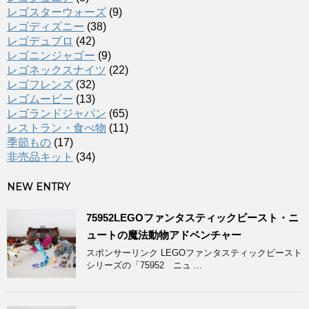
レゴスターウォーズ
(9)
レゴディズニー
(38)
レゴデュプロ
(42)
レゴニンジャゴー
(9)
レゴネックスナイツ
(22)
レゴフレンズ
(32)
レゴムービー
(13)
レゴランドジャパン
(65)
レストラン・食べ物
(11)
季節もの
(17)
非売品キット
(34)
NEW ENTRY
75952LEGOファンタスティックビースト・ニ
ュートの魔法動物アドベンチャー
スポンサーリンク LEGOファンタスティックビースト
シリーズの「75952 ニュ ...