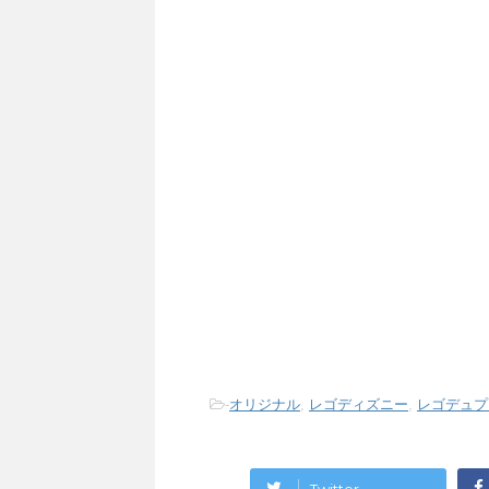
-
オリジナル
,
レゴディズニー
,
レゴデュプ
Twitter