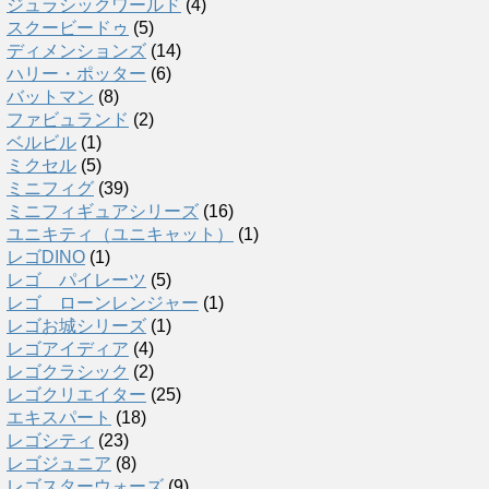
ジュラシックワールド
(4)
スクービードゥ
(5)
ディメンションズ
(14)
ハリー・ポッター
(6)
バットマン
(8)
ファビュランド
(2)
ベルビル
(1)
ミクセル
(5)
ミニフィグ
(39)
ミニフィギュアシリーズ
(16)
ユニキティ（ユニキャット）
(1)
レゴDINO
(1)
レゴ パイレーツ
(5)
レゴ ローンレンジャー
(1)
レゴお城シリーズ
(1)
レゴアイディア
(4)
レゴクラシック
(2)
レゴクリエイター
(25)
エキスパート
(18)
レゴシティ
(23)
レゴジュニア
(8)
レゴスターウォーズ
(9)