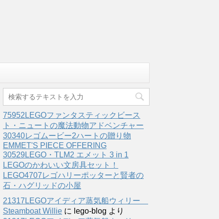
75952LEGOファンタスティックビース
ト・ニュートの魔法動物アドベンチャー
30340レゴムービー2ハートの贈り物
EMMET'S PIECE OFFERING
30529LEGO・TLM2 エメット 3 in 1
LEGOのかわいい文房具セット！
LEGO4707レゴハリーポッターと賢者の
石・ハグリッドの小屋
21317LEGOアイディア蒸気船ウィリー
Steamboat Willie
に
lego-blog
より