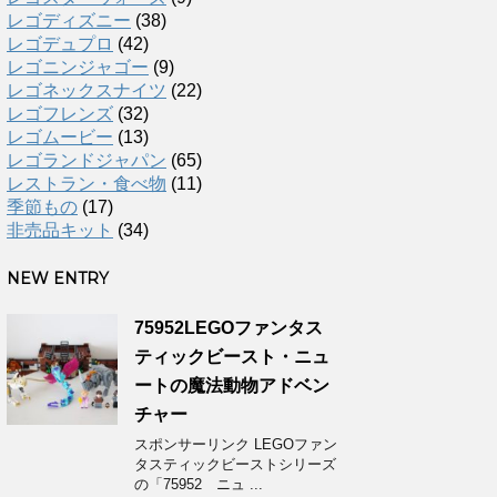
レゴディズニー
(38)
レゴデュプロ
(42)
レゴニンジャゴー
(9)
レゴネックスナイツ
(22)
レゴフレンズ
(32)
レゴムービー
(13)
レゴランドジャパン
(65)
レストラン・食べ物
(11)
季節もの
(17)
非売品キット
(34)
NEW ENTRY
75952LEGOファンタス
ティックビースト・ニュ
ートの魔法動物アドベン
チャー
スポンサーリンク LEGOファン
タスティックビーストシリーズ
の「75952 ニュ ...