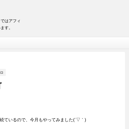
トではアフィ
います。
ロ
ゴ
。
続ているので、今月もやってみました(´▽｀)