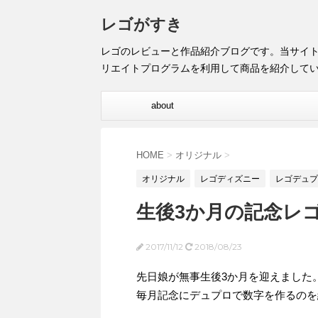
レゴがすき
レゴのレビューと作品紹介ブログです。当サイ
リエイトプログラムを利用して商品を紹介して
about
HOME
>
オリジナル
>
オリジナル
レゴディズニー
レゴデュプ
生後3か月の記念レ
2017/11/12
2018/08/23
先日娘が無事生後3か月を迎えました
毎月記念にデュプロで数字を作るのを