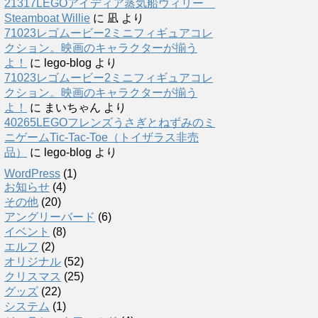
21317LEGOアイディア蒸気船ウィリー
Steamboat Willie
に
凪
より
71023レゴムービー2ミニフィギュアコレ
クション。映画のキャラクターが揃う
よ！
に
lego-blog
より
71023レゴムービー2ミニフィギュアコレ
クション。映画のキャラクターが揃う
よ！
に
まいちゃん
より
40265LEGOフレンズうさぎとねずみのミ
ニゲームTic-Tac-Toe（トイザラス非売
品）
に
lego-blog
より
WordPress
(1)
お知らせ
(4)
その他
(20)
アングリーバード
(6)
イベント
(8)
エルフ
(2)
オリジナル
(52)
クリスマス
(25)
グッズ
(22)
システム
(1)