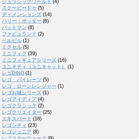
ジュラシックワールド
(4)
スクービードゥ
(5)
ディメンションズ
(14)
ハリー・ポッター
(6)
バットマン
(8)
ファビュランド
(2)
ベルビル
(1)
ミクセル
(5)
ミニフィグ
(39)
ミニフィギュアシリーズ
(16)
ユニキティ（ユニキャット）
(1)
レゴDINO
(1)
レゴ パイレーツ
(5)
レゴ ローンレンジャー
(1)
レゴお城シリーズ
(1)
レゴアイディア
(4)
レゴクラシック
(2)
レゴクリエイター
(25)
エキスパート
(18)
レゴシティ
(23)
レゴジュニア
(8)
レゴスターウォーズ
(9)