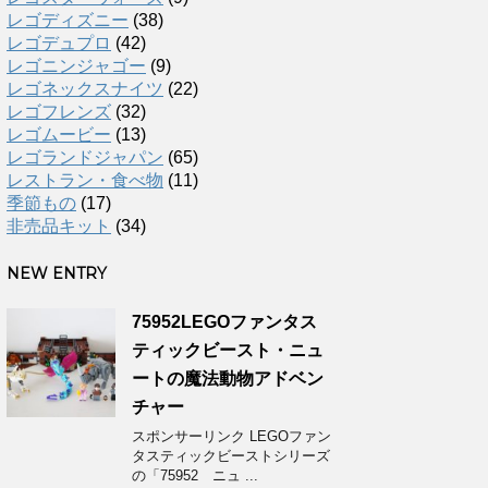
レゴディズニー
(38)
レゴデュプロ
(42)
レゴニンジャゴー
(9)
レゴネックスナイツ
(22)
レゴフレンズ
(32)
レゴムービー
(13)
レゴランドジャパン
(65)
レストラン・食べ物
(11)
季節もの
(17)
非売品キット
(34)
NEW ENTRY
75952LEGOファンタス
ティックビースト・ニュ
ートの魔法動物アドベン
チャー
スポンサーリンク LEGOファン
タスティックビーストシリーズ
の「75952 ニュ ...