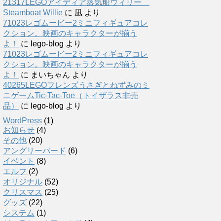
21317LEGOアイディア蒸気船ウィリー
Steamboat Willie
に
凪
より
71023レゴムービー2ミニフィギュアコレ
クション。映画のキャラクターが揃う
よ！
に
lego-blog
より
71023レゴムービー2ミニフィギュアコレ
クション。映画のキャラクターが揃う
よ！
に
まいちゃん
より
40265LEGOフレンズうさぎとねずみのミ
ニゲームTic-Tac-Toe（トイザラス非売
品）
に
lego-blog
より
WordPress
(1)
お知らせ
(4)
その他
(20)
アングリーバード
(6)
イベント
(8)
エルフ
(2)
オリジナル
(52)
クリスマス
(25)
グッズ
(22)
システム
(1)