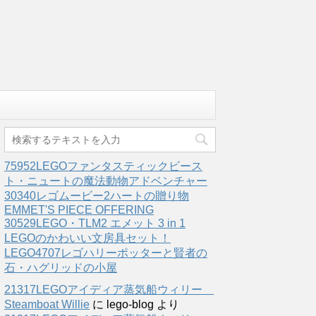
75952LEGOファンタスティックビース
ト・ニュートの魔法動物アドベンチャー
30340レゴムービー2ハートの贈り物
EMMET'S PIECE OFFERING
30529LEGO・TLM2 エメット 3 in 1
LEGOのかわいい文房具セット！
LEGO4707レゴハリーポッターと賢者の
石・ハグリッドの小屋
21317LEGOアイディア蒸気船ウィリー
Steamboat Willie
に
lego-blog
より