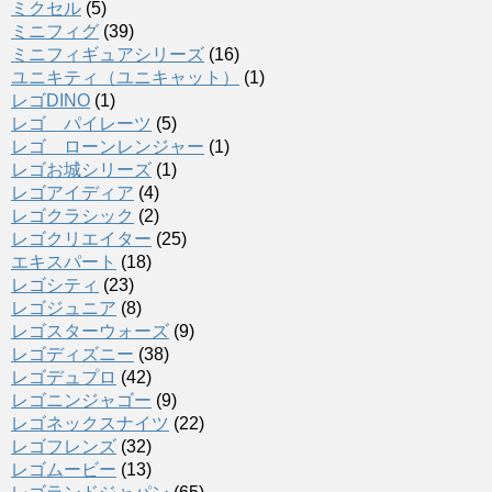
ミクセル
(5)
ミニフィグ
(39)
ミニフィギュアシリーズ
(16)
ユニキティ（ユニキャット）
(1)
レゴDINO
(1)
レゴ パイレーツ
(5)
レゴ ローンレンジャー
(1)
レゴお城シリーズ
(1)
レゴアイディア
(4)
レゴクラシック
(2)
レゴクリエイター
(25)
エキスパート
(18)
レゴシティ
(23)
レゴジュニア
(8)
レゴスターウォーズ
(9)
レゴディズニー
(38)
レゴデュプロ
(42)
レゴニンジャゴー
(9)
レゴネックスナイツ
(22)
レゴフレンズ
(32)
レゴムービー
(13)