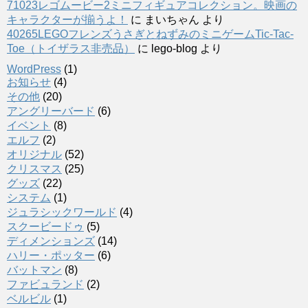
71023レゴムービー2ミニフィギュアコレクション。映画の
キャラクターが揃うよ！
に
まいちゃん
より
40265LEGOフレンズうさぎとねずみのミニゲームTic-Tac-
Toe（トイザラス非売品）
に
lego-blog
より
WordPress
(1)
お知らせ
(4)
その他
(20)
アングリーバード
(6)
イベント
(8)
エルフ
(2)
オリジナル
(52)
クリスマス
(25)
グッズ
(22)
システム
(1)
ジュラシックワールド
(4)
スクービードゥ
(5)
ディメンションズ
(14)
ハリー・ポッター
(6)
バットマン
(8)
ファビュランド
(2)
ベルビル
(1)