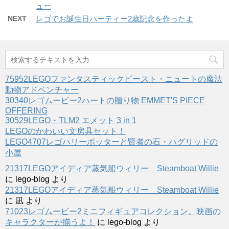
ュー
NEXT
レゴでお誕生日パーティー2歳記念を作ったよ
75952LEGOファンタスティックビースト・ニュートの魔法
動物アドベンチャー
30340レゴムービー2ハートの贈り物 EMMET'S PIECE
OFFERING
30529LEGO・TLM2 エメット 3 in 1
LEGOのかわいい文房具セット！
LEGO4707レゴハリーポッターと賢者の石・ハグリッドの
小屋
21317LEGOアイディア蒸気船ウィリー Steamboat Willie
に
lego-blog
より
21317LEGOアイディア蒸気船ウィリー Steamboat Willie
に
凪
より
71023レゴムービー2ミニフィギュアコレクション。映画の
キャラクターが揃うよ！
に
lego-blog
より