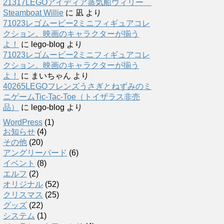
21317LEGOアイディア蒸気船ウィリー
Steamboat Willie
に
凪
より
71023レゴムービー2ミニフィギュアコレ
クション。映画のキャラクターが揃う
よ！
に
lego-blog
より
71023レゴムービー2ミニフィギュアコレ
クション。映画のキャラクターが揃う
よ！
に
まいちゃん
より
40265LEGOフレンズうさぎとねずみのミ
ニゲームTic-Tac-Toe（トイザラス非売
品）
に
lego-blog
より
WordPress
(1)
お知らせ
(4)
その他
(20)
アングリーバード
(6)
イベント
(8)
エルフ
(2)
オリジナル
(52)
クリスマス
(25)
グッズ
(22)
システム
(1)