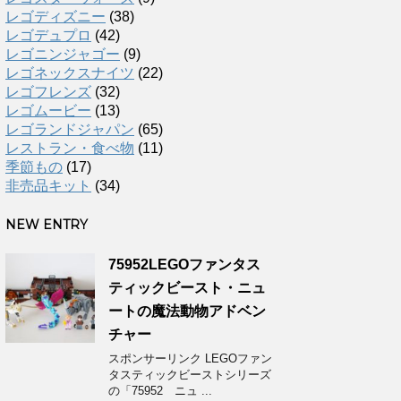
レゴディズニー
(38)
レゴデュプロ
(42)
レゴニンジャゴー
(9)
レゴネックスナイツ
(22)
レゴフレンズ
(32)
レゴムービー
(13)
レゴランドジャパン
(65)
レストラン・食べ物
(11)
季節もの
(17)
非売品キット
(34)
NEW ENTRY
75952LEGOファンタス
ティックビースト・ニュ
ートの魔法動物アドベン
チャー
スポンサーリンク LEGOファン
タスティックビーストシリーズ
の「75952 ニュ ...