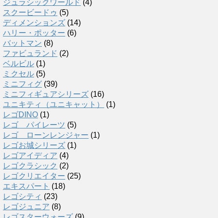
ジュラシックワールド
(4)
スクービードゥ
(5)
ディメンションズ
(14)
ハリー・ポッター
(6)
バットマン
(8)
ファビュランド
(2)
ベルビル
(1)
ミクセル
(5)
ミニフィグ
(39)
ミニフィギュアシリーズ
(16)
ユニキティ（ユニキャット）
(1)
レゴDINO
(1)
レゴ パイレーツ
(5)
レゴ ローンレンジャー
(1)
レゴお城シリーズ
(1)
レゴアイディア
(4)
レゴクラシック
(2)
レゴクリエイター
(25)
エキスパート
(18)
レゴシティ
(23)
レゴジュニア
(8)
レゴスターウォーズ
(9)