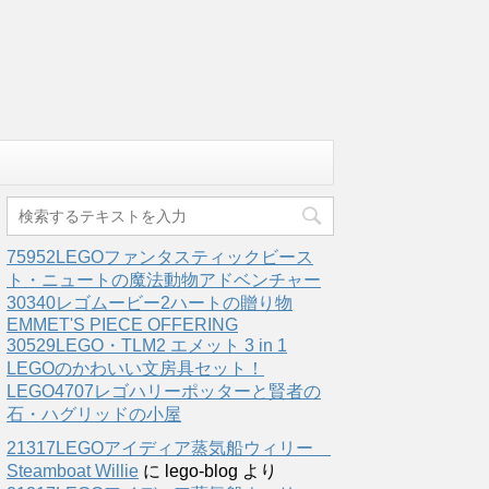
75952LEGOファンタスティックビース
ト・ニュートの魔法動物アドベンチャー
30340レゴムービー2ハートの贈り物
EMMET'S PIECE OFFERING
30529LEGO・TLM2 エメット 3 in 1
LEGOのかわいい文房具セット！
LEGO4707レゴハリーポッターと賢者の
石・ハグリッドの小屋
21317LEGOアイディア蒸気船ウィリー
Steamboat Willie
に
lego-blog
より