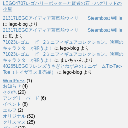
LEGO4707レゴハリーポッターと賢者の石・ハグリッドの
小屋
21317LEGOアイディア蒸気船ウィリー Steamboat Willie
に
lego-blog
より
21317LEGOアイディア蒸気船ウィリー Steamboat Willie
に
凪
より
71023レゴムービー2ミニフィギュアコレクション。映画の
キャラクターが揃うよ！
に
lego-blog
より
71023レゴムービー2ミニフィギュアコレクション。映画の
キャラクターが揃うよ！
に
まいちゃん
より
40265LEGOフレンズうさぎとねずみのミニゲームTic-Tac-
Toe（トイザラス非売品）
に
lego-blog
より
WordPress
(1)
お知らせ
(4)
その他
(20)
アングリーバード
(6)
イベント
(8)
エルフ
(2)
オリジナル
(52)
クリスマス
(25)