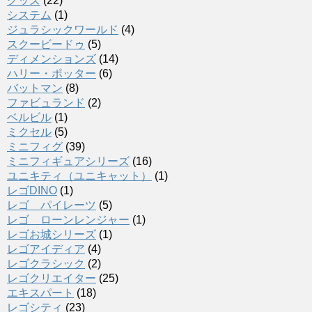
グッズ
(22)
システム
(1)
ジュラシックワールド
(4)
スクービードゥ
(5)
ディメンションズ
(14)
ハリー・ポッター
(6)
バットマン
(8)
ファビュランド
(2)
ベルビル
(1)
ミクセル
(5)
ミニフィグ
(39)
ミニフィギュアシリーズ
(16)
ユニキティ（ユニキャット）
(1)
レゴDINO
(1)
レゴ パイレーツ
(5)
レゴ ローンレンジャー
(1)
レゴお城シリーズ
(1)
レゴアイディア
(4)
レゴクラシック
(2)
レゴクリエイター
(25)
エキスパート
(18)
レゴシティ
(23)