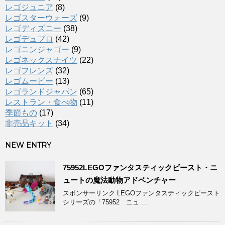
レゴジュニア
(8)
レゴスターウォーズ
(9)
レゴディズニー
(38)
レゴデュプロ
(42)
レゴニンジャゴー
(9)
レゴネックスナイツ
(22)
レゴフレンズ
(32)
レゴムービー
(13)
レゴランドジャパン
(65)
レストラン・食べ物
(11)
季節もの
(17)
非売品キット
(34)
NEW ENTRY
75952LEGOファンタスティックビースト・ニ
ュートの魔法動物アドベンチャー
スポンサーリンク LEGOファンタスティックビースト
シリーズの「75952 ニュ ...