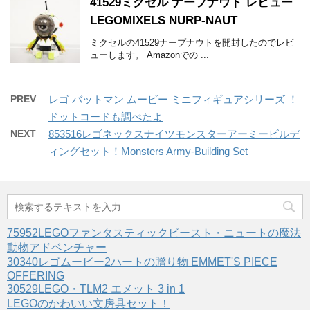
41529ミクセル ナープナウト レビュー
LEGOMIXELS NURP-NAUT
ミクセルの41529ナープナウトを開封したのでレビ
ューします。 Amazonでの ...
PREV
レゴ バットマン ムービー ミニフィギュアシリーズ ！
ドットコードも調べたよ
NEXT
853516レゴネックスナイツモンスターアーミービルデ
ィングセット！Monsters Army-Building Set
75952LEGOファンタスティックビースト・ニュートの魔法
動物アドベンチャー
30340レゴムービー2ハートの贈り物 EMMET'S PIECE
OFFERING
30529LEGO・TLM2 エメット 3 in 1
LEGOのかわいい文房具セット！