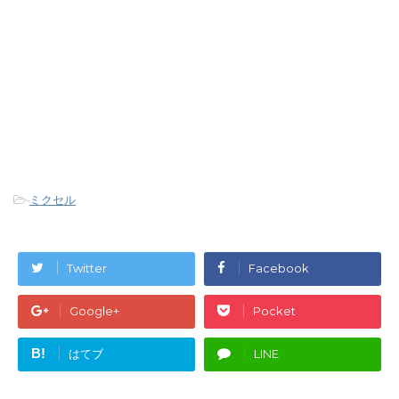
-
ミクセル
Twitter
Facebook
Google+
Pocket
B!
はてブ
LINE