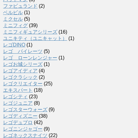
ファビュランド
(2)
ベルビル
(1)
ミクセル
(5)
ミニフィグ
(39)
ミニフィギュアシリーズ
(16)
ユニキティ（ユニキャット）
(1)
レゴDINO
(1)
レゴ パイレーツ
(5)
レゴ ローンレンジャー
(1)
レゴお城シリーズ
(1)
レゴアイディア
(4)
レゴクラシック
(2)
レゴクリエイター
(25)
エキスパート
(18)
レゴシティ
(23)
レゴジュニア
(8)
レゴスターウォーズ
(9)
レゴディズニー
(38)
レゴデュプロ
(42)
レゴニンジャゴー
(9)
レゴネックスナイツ
(22)