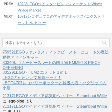
PREV
10235LEGOウインタービレッジマーケット Winter
Village Market
NEXT
10817レゴデュプロのアイデアボックス<エクストラ
セット>レビュー
75952LEGOファンタスティックビースト・ニュートの魔法
動物アドベンチャー
30340レゴムービー2ハートの贈り物 EMMET'S PIECE
OFFERING
30529LEGO・TLM2 エメット 3 in 1
LEGOのかわいい文房具セット！
LEGO4707レゴハリーポッターと賢者の石・ハグリッドの
小屋
21317LEGOアイディア蒸気船ウィリー Steamboat Willie
に
lego-blog
より
21317LEGOアイディア蒸気船ウィリー Steamboat Willie
に
凪
より