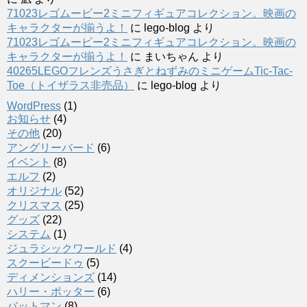
71023レゴムービー2ミニフィギュアコレクション。映画の
キャラクターが揃うよ！
に
lego-blog
より
71023レゴムービー2ミニフィギュアコレクション。映画の
キャラクターが揃うよ！
に
まいちゃん
より
40265LEGOフレンズうさぎとねずみのミニゲームTic-Tac-
Toe（トイザラス非売品）
に
lego-blog
より
WordPress
(1)
お知らせ
(4)
その他
(20)
アングリーバード
(6)
イベント
(8)
エルフ
(2)
オリジナル
(52)
クリスマス
(25)
グッズ
(22)
システム
(1)
ジュラシックワールド
(4)
スクービードゥ
(5)
ディメンションズ
(14)
ハリー・ポッター
(6)
バットマン
(8)