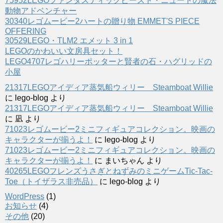
75952LEGOファンタスティックビースト・ニュートの魔法
動物アドベンチャー
30340レゴムービー2ハートの贈り物 EMMET'S PIECE
OFFERING
30529LEGO・TLM2 エメット 3 in 1
LEGOのかわいい文房具セット！
LEGO4707レゴハリーポッターと賢者の石・ハグリッドの
小屋
21317LEGOアイディア蒸気船ウィリー Steamboat Willie
に
lego-blog
より
21317LEGOアイディア蒸気船ウィリー Steamboat Willie
に
凪
より
71023レゴムービー2ミニフィギュアコレクション。映画の
キャラクターが揃うよ！
に
lego-blog
より
71023レゴムービー2ミニフィギュアコレクション。映画の
キャラクターが揃うよ！
に
まいちゃん
より
40265LEGOフレンズうさぎとねずみのミニゲームTic-Tac-
Toe（トイザラス非売品）
に
lego-blog
より
WordPress
(1)
お知らせ
(4)
その他
(20)