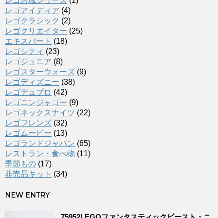
レゴお城シリーズ
(1)
レゴアイディア
(4)
レゴクラシック
(2)
レゴクリエイター
(25)
エキスパート
(18)
レゴシティ
(23)
レゴジュニア
(8)
レゴスターウォーズ
(9)
レゴディズニー
(38)
レゴデュプロ
(42)
レゴニンジャゴー
(9)
レゴネックスナイツ
(22)
レゴフレンズ
(32)
レゴムービー
(13)
レゴランドジャパン
(65)
レストラン・食べ物
(11)
季節もの
(17)
非売品キット
(34)
NEW ENTRY
75952LEGOファンタスティックビースト・ニ