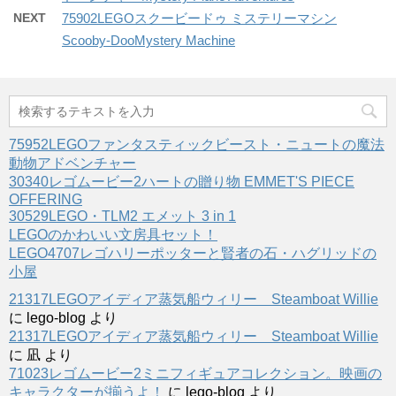
NEXT
75902LEGOスクービードゥ ミステリーマシン
Scooby-DooMystery Machine
75952LEGOファンタスティックビースト・ニュートの魔法
動物アドベンチャー
30340レゴムービー2ハートの贈り物 EMMET'S PIECE
OFFERING
30529LEGO・TLM2 エメット 3 in 1
LEGOのかわいい文房具セット！
LEGO4707レゴハリーポッターと賢者の石・ハグリッドの
小屋
21317LEGOアイディア蒸気船ウィリー Steamboat Willie
に
lego-blog
より
21317LEGOアイディア蒸気船ウィリー Steamboat Willie
に
凪
より
71023レゴムービー2ミニフィギュアコレクション。映画の
キャラクターが揃うよ！
に
lego-blog
より