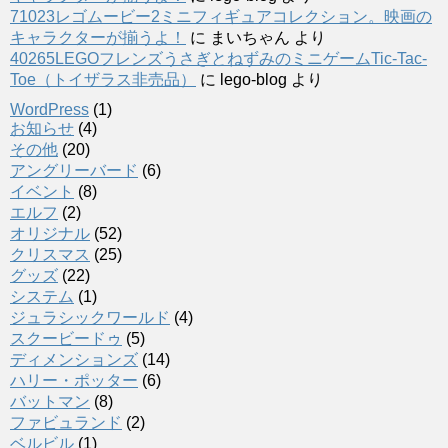
71023レゴムービー2ミニフィギュアコレクション。映画の
キャラクターが揃うよ！
に
まいちゃん
より
40265LEGOフレンズうさぎとねずみのミニゲームTic-Tac-
Toe（トイザラス非売品）
に
lego-blog
より
WordPress
(1)
お知らせ
(4)
その他
(20)
アングリーバード
(6)
イベント
(8)
エルフ
(2)
オリジナル
(52)
クリスマス
(25)
グッズ
(22)
システム
(1)
ジュラシックワールド
(4)
スクービードゥ
(5)
ディメンションズ
(14)
ハリー・ポッター
(6)
バットマン
(8)
ファビュランド
(2)
ベルビル
(1)