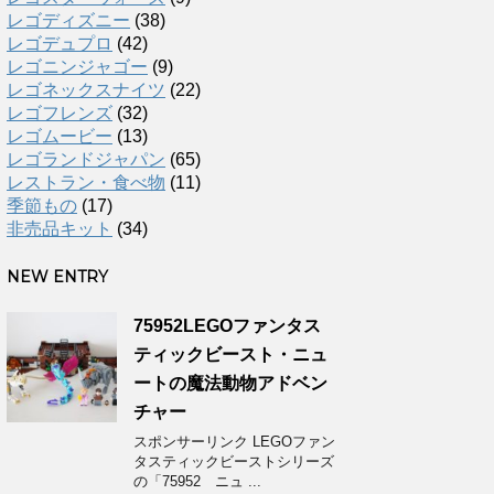
レゴディズニー
(38)
レゴデュプロ
(42)
レゴニンジャゴー
(9)
レゴネックスナイツ
(22)
レゴフレンズ
(32)
レゴムービー
(13)
レゴランドジャパン
(65)
レストラン・食べ物
(11)
季節もの
(17)
非売品キット
(34)
NEW ENTRY
75952LEGOファンタス
ティックビースト・ニュ
ートの魔法動物アドベン
チャー
スポンサーリンク LEGOファン
タスティックビーストシリーズ
の「75952 ニュ ...