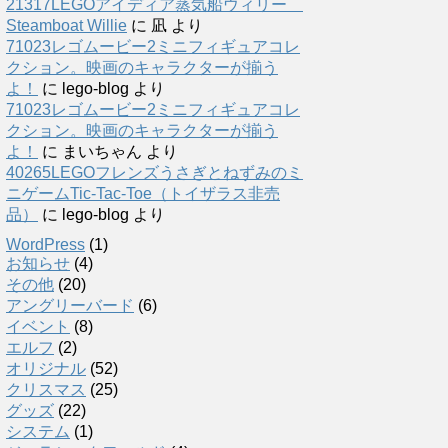
21317LEGOアイディア蒸気船ウィリー
Steamboat Willie
に
凪
より
71023レゴムービー2ミニフィギュアコレ
クション。映画のキャラクターが揃う
よ！
に
lego-blog
より
71023レゴムービー2ミニフィギュアコレ
クション。映画のキャラクターが揃う
よ！
に
まいちゃん
より
40265LEGOフレンズうさぎとねずみのミ
ニゲームTic-Tac-Toe（トイザラス非売
品）
に
lego-blog
より
WordPress
(1)
お知らせ
(4)
その他
(20)
アングリーバード
(6)
イベント
(8)
エルフ
(2)
オリジナル
(52)
クリスマス
(25)
グッズ
(22)
システム
(1)