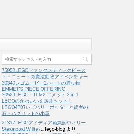
75952LEGOファンタスティックビース
ト・ニュートの魔法動物アドベンチャー
30340レゴムービー2ハートの贈り物
EMMET'S PIECE OFFERING
30529LEGO・TLM2 エメット 3 in 1
LEGOのかわいい文房具セット！
LEGO4707レゴハリーポッターと賢者の
石・ハグリッドの小屋
21317LEGOアイディア蒸気船ウィリー
Steamboat Willie
に
lego-blog
より