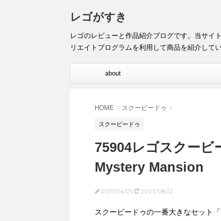
レゴがすき
レゴのレビューと作品紹介ブログです。当サイ
リエイトプログラムを利用して商品を紹介して
about
HOME
>
スクービードゥ
>
スクービードゥ
75904レゴスクー
Mystery Mansion
2017/04/25
2023/08/12
スクービードゥの一番大きなセット「