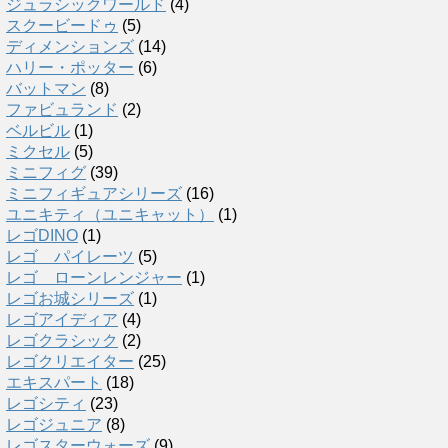
ジュラシックワールド
(4)
スクービードゥ
(5)
ディメンションズ
(14)
ハリー・ポッター
(6)
バットマン
(8)
ファビュランド
(2)
ベルビル
(1)
ミクセル
(5)
ミニフィグ
(39)
ミニフィギュアシリーズ
(16)
ユニキティ（ユニキャット）
(1)
レゴDINO
(1)
レゴ パイレーツ
(5)
レゴ ローンレンジャー
(1)
レゴお城シリーズ
(1)
レゴアイディア
(4)
レゴクラシック
(2)
レゴクリエイター
(25)
エキスパート
(18)
レゴシティ
(23)
レゴジュニア
(8)
レゴスターウォーズ
(9)