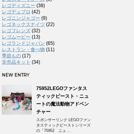
レゴディズニー
(38)
レゴデュプロ
(42)
レゴニンジャゴー
(9)
レゴネックスナイツ
(22)
レゴフレンズ
(32)
レゴムービー
(13)
レゴランドジャパン
(65)
レストラン・食べ物
(11)
季節もの
(17)
非売品キット
(34)
NEW ENTRY
75952LEGOファンタス
ティックビースト・ニュ
ートの魔法動物アドベン
チャー
スポンサーリンク LEGOファン
タスティックビーストシリーズ
の「75952 ニュ ...