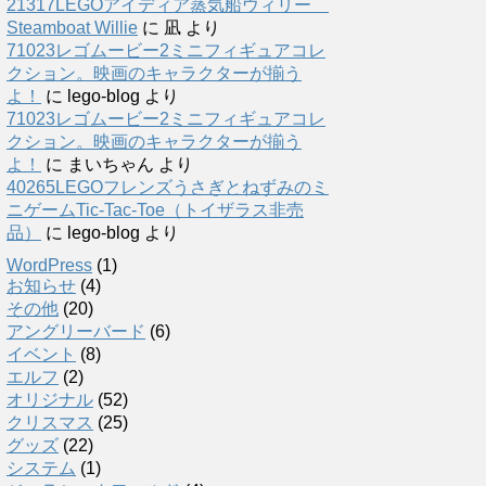
21317LEGOアイディア蒸気船ウィリー
Steamboat Willie
に
凪
より
71023レゴムービー2ミニフィギュアコレ
クション。映画のキャラクターが揃う
よ！
に
lego-blog
より
71023レゴムービー2ミニフィギュアコレ
クション。映画のキャラクターが揃う
よ！
に
まいちゃん
より
40265LEGOフレンズうさぎとねずみのミ
ニゲームTic-Tac-Toe（トイザラス非売
品）
に
lego-blog
より
WordPress
(1)
お知らせ
(4)
その他
(20)
アングリーバード
(6)
イベント
(8)
エルフ
(2)
オリジナル
(52)
クリスマス
(25)
グッズ
(22)
システム
(1)