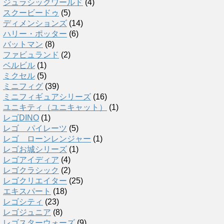
ジュラシックワールド
(4)
スクービードゥ
(5)
ディメンションズ
(14)
ハリー・ポッター
(6)
バットマン
(8)
ファビュランド
(2)
ベルビル
(1)
ミクセル
(5)
ミニフィグ
(39)
ミニフィギュアシリーズ
(16)
ユニキティ（ユニキャット）
(1)
レゴDINO
(1)
レゴ パイレーツ
(5)
レゴ ローンレンジャー
(1)
レゴお城シリーズ
(1)
レゴアイディア
(4)
レゴクラシック
(2)
レゴクリエイター
(25)
エキスパート
(18)
レゴシティ
(23)
レゴジュニア
(8)
レゴスターウォーズ
(9)