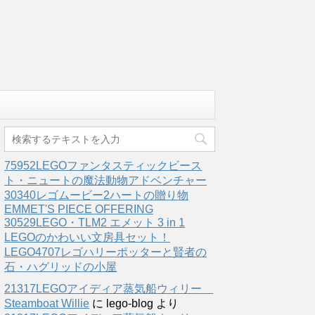
75952LEGOファンタスティックビース
ト・ニュートの魔法動物アドベンチャー
30340レゴムービー2ハートの贈り物
EMMET'S PIECE OFFERING
30529LEGO・TLM2 エメット 3 in 1
LEGOのかわいい文房具セット！
LEGO4707レゴハリーポッターと賢者の
石・ハグリッドの小屋
21317LEGOアイディア蒸気船ウィリー
Steamboat Willie
に
lego-blog
より