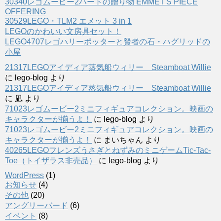
30340レゴムービー2ハートの贈り物 EMMET'S PIECE
OFFERING
30529LEGO・TLM2 エメット 3 in 1
LEGOのかわいい文房具セット！
LEGO4707レゴハリーポッターと賢者の石・ハグリッドの
小屋
21317LEGOアイディア蒸気船ウィリー Steamboat Willie
に
lego-blog
より
21317LEGOアイディア蒸気船ウィリー Steamboat Willie
に
凪
より
71023レゴムービー2ミニフィギュアコレクション。映画の
キャラクターが揃うよ！
に
lego-blog
より
71023レゴムービー2ミニフィギュアコレクション。映画の
キャラクターが揃うよ！
に
まいちゃん
より
40265LEGOフレンズうさぎとねずみのミニゲームTic-Tac-
Toe（トイザラス非売品）
に
lego-blog
より
WordPress
(1)
お知らせ
(4)
その他
(20)
アングリーバード
(6)
イベント
(8)