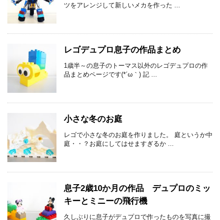
ツをアレンジして新しいメカを作った ...
レゴデュプロ息子の作品まとめ
1歳半～の息子のトーマス以外のレゴデュプロの作
品まとめページです(*´ω｀) 記 ...
小さな冬のお庭
レゴで小さな冬のお庭を作りました。 庭というか中
庭・・？お庭にしてはせますぎるか ...
息子2歳10か月の作品 デュプロのミッ
キーとミニーの飛行機
久しぶりに息子がデュプロで作ったものを写真に撮