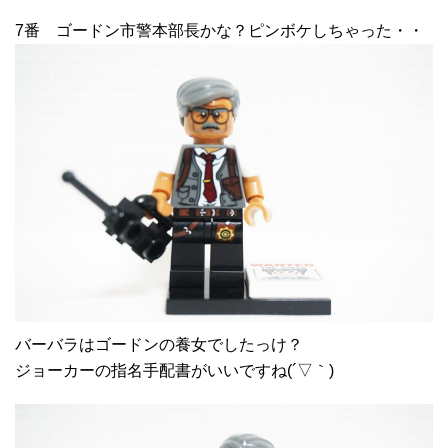
7番 ゴードン市警本部長かな？ピンボケしちゃった・・
バーバラはゴードンの養女でしたっけ？
ジョーカーの指名手配書がいいですね(´▽｀)