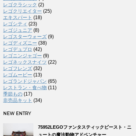
レゴクラシック
(2)
レゴクリエイター
(25)
エキスパート
(18)
レゴシティ
(23)
レゴジュニア
(8)
レゴスターウォーズ
(9)
レゴディズニー
(38)
レゴデュプロ
(42)
レゴニンジャゴー
(9)
レゴネックスナイツ
(22)
レゴフレンズ
(32)
レゴムービー
(13)
レゴランドジャパン
(65)
レストラン・食べ物
(11)
季節もの
(17)
非売品キット
(34)
NEW ENTRY
75952LEGOファンタスティックビースト・ニ
ュートの魔法動物アドベンチャー