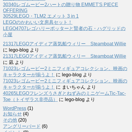
30340レゴムービー2ハートの贈り物 EMMET'S PIECE
OFFERING
30529LEGO・TLM2 エメット 3 in 1
LEGOのかわいい文房具セット！
LEGO4707レゴハリーポッターと賢者の石・ハグリッドの
小屋
21317LEGOアイディア蒸気船ウィリー Steamboat Willie
に
lego-blog
より
21317LEGOアイディア蒸気船ウィリー Steamboat Willie
に
凪
より
71023レゴムービー2ミニフィギュアコレクション。映画の
キャラクターが揃うよ！
に
lego-blog
より
71023レゴムービー2ミニフィギュアコレクション。映画の
キャラクターが揃うよ！
に
まいちゃん
より
40265LEGOフレンズうさぎとねずみのミニゲームTic-Tac-
Toe（トイザラス非売品）
に
lego-blog
より
WordPress
(1)
お知らせ
(4)
その他
(20)
アングリーバード
(6)