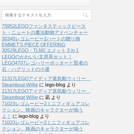
75952LEGOファンタスティックビース
ト・ニュートの魔法動物アドベンチャー
30340レゴムービー2ハートの贈り物
EMMET'S PIECE OFFERING
30529LEGO・TLM2 エメット 3 in 1
LEGOのかわいい文房具セット！
LEGO4707レゴハリーポッターと賢者の
石・ハグリッドの小屋
21317LEGOアイディア蒸気船ウィリー
Steamboat Willie
に
lego-blog
より
21317LEGOアイディア蒸気船ウィリー
Steamboat Willie
に
凪
より
71023レゴムービー2ミニフィギュアコレ
クション。映画のキャラクターが揃う
よ！
に
lego-blog
より
71023レゴムービー2ミニフィギュアコレ
クション。映画のキャラクターが揃う