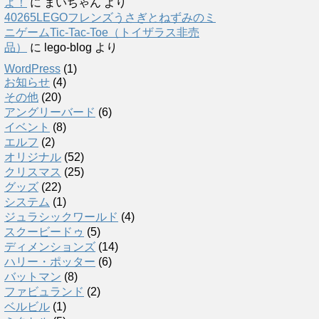
よ！
に
まいちゃん
より
40265LEGOフレンズうさぎとねずみのミ
ニゲームTic-Tac-Toe（トイザラス非売
品）
に
lego-blog
より
WordPress
(1)
お知らせ
(4)
その他
(20)
アングリーバード
(6)
イベント
(8)
エルフ
(2)
オリジナル
(52)
クリスマス
(25)
グッズ
(22)
システム
(1)
ジュラシックワールド
(4)
スクービードゥ
(5)
ディメンションズ
(14)
ハリー・ポッター
(6)
バットマン
(8)
ファビュランド
(2)
ベルビル
(1)