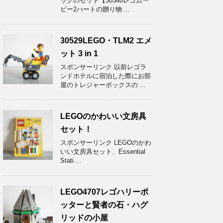
ッグのセット【30340レゴムー
ビー2ハートの贈り物 ...
30529LEGO・TLM2 エメ
ット 3 in 1
スポンサーリンク 以前レゴラ
ンドホテルに宿泊した際にお部
屋のトレジャーボックスの ...
LEGOのかわいい文房具
セット！
スポンサーリンク LEGOのかわ
いい文房具セット、Essential
Stati ...
LEGO4707レゴハリーポ
ッターと賢者の石・ハグ
リッドの小屋