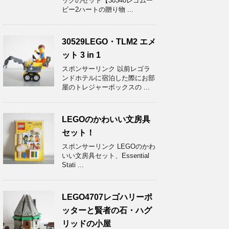
ッグのセット【30340レゴムー
ビー2ハートの贈り物 ...
30529LEGO・TLM2 エメ
ット 3 in 1
スポンサーリンク 以前レゴラ
ンドホテルに宿泊した際にお部
屋のトレジャーボックスの ...
LEGOのかわいい文房具
セット！
スポンサーリンク LEGOのかわ
いい文房具セット、Essential
Stati ...
LEGO4707レゴハリーポ
ッターと賢者の石・ハグ
リッドの小屋