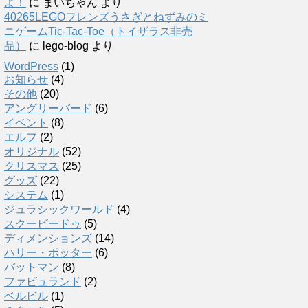
よ！
に
まいちゃん
より
40265LEGOフレンズうさぎとねずみのミ
ニゲームTic-Tac-Toe（トイザラス非売
品）
に
lego-blog
より
WordPress
(1)
お知らせ
(4)
その他
(20)
アングリーバード
(6)
イベント
(8)
エルフ
(2)
オリジナル
(52)
クリスマス
(25)
グッズ
(22)
システム
(1)
ジュラシックワールド
(4)
スクービードゥ
(5)
ディメンションズ
(14)
ハリー・ポッター
(6)
バットマン
(8)
ファビュランド
(2)
ベルビル
(1)