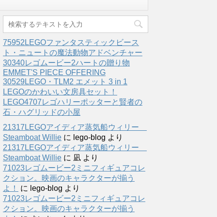
75952LEGOファンタスティックビース
ト・ニュートの魔法動物アドベンチャー
30340レゴムービー2ハートの贈り物
EMMET'S PIECE OFFERING
30529LEGO・TLM2 エメット 3 in 1
LEGOのかわいい文房具セット！
LEGO4707レゴハリーポッターと賢者の
石・ハグリッドの小屋
21317LEGOアイディア蒸気船ウィリー
Steamboat Willie
に
lego-blog
より
21317LEGOアイディア蒸気船ウィリー
Steamboat Willie
に
凪
より
71023レゴムービー2ミニフィギュアコレ
クション。映画のキャラクターが揃う
よ！
に
lego-blog
より
71023レゴムービー2ミニフィギュアコレ
クション。映画のキャラクターが揃う